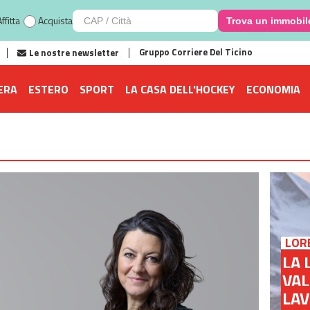
ffitta
Acquista
Trova un immobil
Gruppo Corriere Del Ticino
Le nostre newsletter
ERA
ESTERO
SPORT
LA CASA DELL'HOCKEY
ECONOMIA
LOR
LA 
VAL
LA