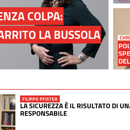
ENZA COLPA:
RRITO LA BUSSOLA
CHR
POL
SPE
DEL
FILIPPO PFISTER
LA SICUREZZA È IL RISULTATO DI 
RESPONSABILE