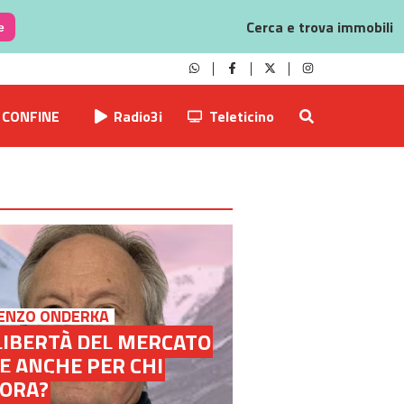
Cerca e trova immobili
e
CONFINE
Radio3i
Teleticino
ENZO ONDERKA
LIBERTÀ DEL MERCATO
E ANCHE PER CHI
VORA?