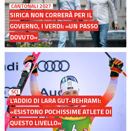
CANTONALI 2027
SIRICA NON CORRERÀ PER IL
GOVERNO, I VERDI: «UN PASSO
DOVUTO»
SCI
L'ADDIO DI LARA GUT-BEHRAMI:
«ESISTONO POCHISSIME ATLETE DI
QUESTO LIVELLO»