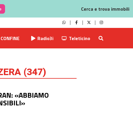
Cerca e trova immobili
e
CONFINE
Radio3i
Teleticino
ZZERA
(
347
)
RAN: «ABBIAMO
SIBILI»