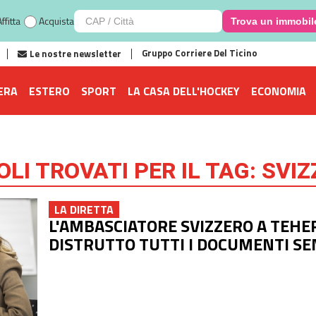
ffitta
Acquista
Trova un immobil
Gruppo Corriere Del Ticino
Le nostre newsletter
ERA
ESTERO
SPORT
LA CASA DELL'HOCKEY
ECONOMIA
OLI TROVATI PER IL TAG:
SVI
LA DIRETTA
L'AMBASCIATORE SVIZZERO A TEHE
DISTRUTTO TUTTI I DOCUMENTI SEN