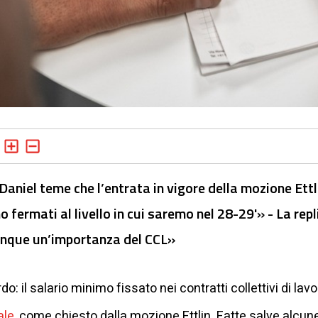
Daniel teme che l’entrata in vigore della mozione Ettl
no fermati al livello in cui saremo nel 28-29'» - La rep
unque un’importanza del CCL»
: il salario minimo fissato nei contratti collettivi di lav
ale
, come chiesto dalla mozione Ettlin. Fatte salve alcu