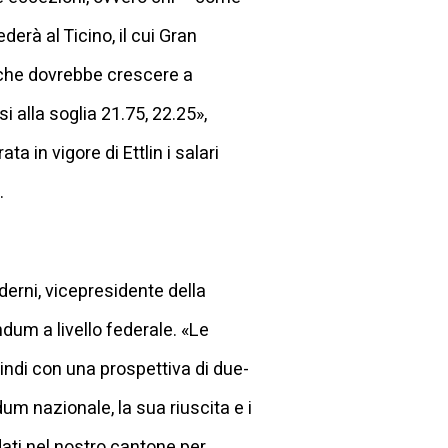
erà al Ticino, il cui Gran
o che dovrebbe crescere a
 alla soglia 21.75, 22.25»,
a in vigore di Ettlin i salari
.
erni, vicepresidente della
dum a livello federale. «Le
ndi con una prospettiva di due-
m nazionale, la sua riuscita e i
dati nel nostro cantone per