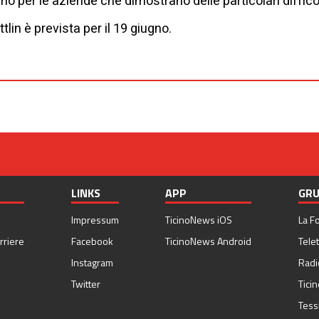
mo per le aziende che dimostrano delle particolari diffic
lin è prevista per il 19 giugno.
LINKS
APP
GRU
Impressum
TicinoNews iOS
La F
rriere
Facebook
TicinoNews Android
Telet
Instagram
Radi
Twitter
Tici
Tess