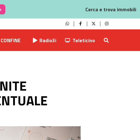
Cerca e trova immobili
e
CONFINE
Radio3i
Teleticino
NITE
VENTUALE