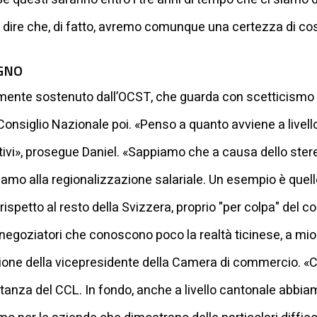
à dire che, di fatto, avremo comunque una certezza di co
UGNO
ente sostenuto dall’OCST, che guarda con scetticismo a
l Consiglio Nazionale poi. «Penso a quanto avviene a livel
ttivi», prosegue Daniel. «Sappiamo che a causa dello ster
amo alla regionalizzazione salariale. Un esempio è quello d
rispetto al resto della Svizzera, proprio "per colpa" del co
negoziatori che conoscono poco la realtà ticinese, a mi
nione della vicepresidente della Camera di commercio. «
nza del CCL. In fondo, anche a livello cantonale abbiamo