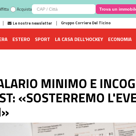
ffitta
Acquista
Trova un immobil
Gruppo Corriere Del Ticino
Le nostre newsletter
ERA
ESTERO
SPORT
LA CASA DELL'HOCKEY
ECONOMIA
ALARIO MINIMO E INCOG
OCST: «SOSTERREMO L'E
M»