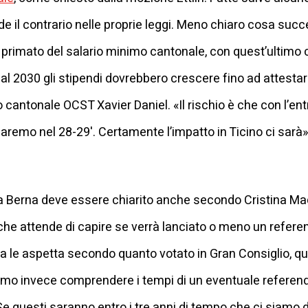
 il contrario nelle proprie leggi. Meno chiaro cosa succed
o il primato del salario minimo cantonale, con quest’ultim
l 2030 gli stipendi dovrebbero crescere fino ad attestarsi
cantonale OCST Xavier Daniel. «Il rischio è che con l’entrat
 saremo nel 28-29'. Certamente l’impatto in Ticino ci sarà»
 a Berna deve essere chiarito anche secondo Cristina Mad
e attende di capire se verrà lanciato o meno un referen
 le aspetta secondo quanto votato in Gran Consiglio, qui
remo invece comprendere i tempi di un eventuale referendu
Se questi saranno entro i tre anni di tempo che ci siamo 