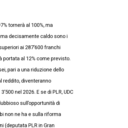
 97% tornerà al 100%, ma
 tema decisamente caldo sono i
i superiori ai 287’600 franchi
rà portata al 12% come previsto.
ei, pari a una riduzione dello
al reddito, diventeranno
 a 3’500 nel 2026. E se di PLR, UDC
dubbioso sull’opportunità di
i non ne ha e sulla riforma
ni (deputata PLR in Gran