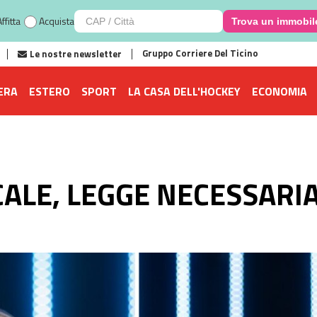
ffitta
Acquista
Trova un immobil
Gruppo Corriere Del Ticino
Le nostre newsletter
ERA
ESTERO
SPORT
LA CASA DELL'HOCKEY
ECONOMIA
ALE, LEGGE NECESSARIA