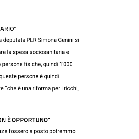
SARIO”
r la deputata PLR Simona Genini si
are la spesa sociosanitaria e
le persone fisiche, quindi 1’000
r queste persone è quindi
e “che è una riforma per i ricchi,
 NON È OPPORTUNO”
nanze fossero a posto potremmo