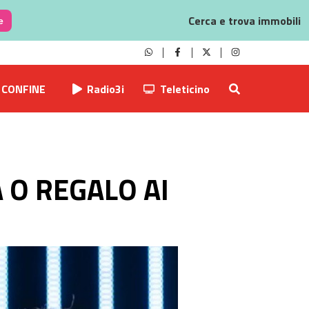
Cerca e trova immobili
e
CONFINE
Radio3i
Teleticino
 O REGALO AI