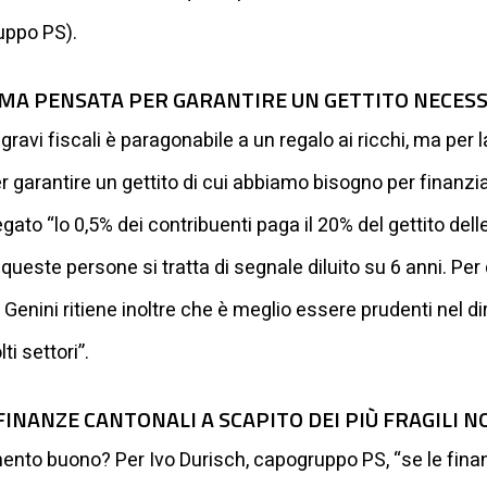
uppo PS).
RMA PENSATA PER GARANTIRE UN GETTITO NECES
 sgravi fiscali è paragonabile a un regalo ai ricchi, ma pe
r garantire un gettito di cui abbiamo bisogno per finanzi
egato “lo 0,5% dei contribuenti paga il 20% del gettito del
queste persone si tratta di segnale diluito su 6 anni. Pe
Genini ritiene inoltre che è meglio essere prudenti nel dir
i settori”.
 FINANZE CANTONALI A SCAPITO DEI PIÙ FRAGILI
mento buono? Per Ivo Durisch, capogruppo PS, “se le fi