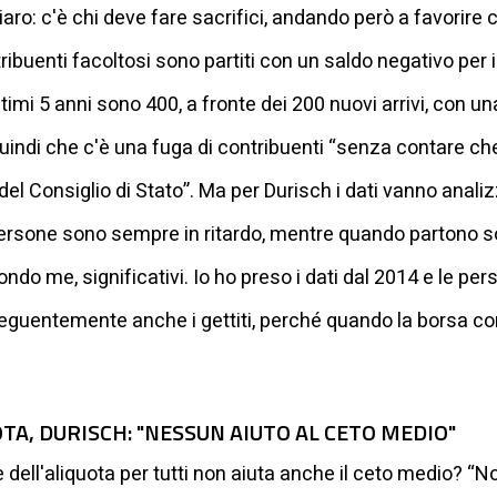
ro: c'è chi deve fare sacrifici, andando però a favorire ch
ibuenti facoltosi sono partiti con un saldo negativo per i
timi 5 anni sono 400, a fronte dei 200 nuovi arrivi, con una
quindi che c'è una fuga di contribuenti “senza contare c
 del Consiglio di Stato”. Ma per Durisch i dati vanno anali
te persone sono sempre in ritardo, mentre quando partono so
ndo me, significativi. Io ho preso i dati dal 2014 e le p
uentemente anche i gettiti, perché quando la borsa cor
OTA, DURISCH: "NESSUN AIUTO AL CETO MEDIO"
 dell'aliquota per tutti non aiuta anche il ceto medio? “No