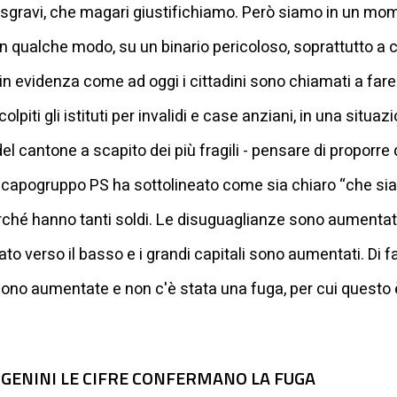
 sgravi, che magari giustifichiamo. Però siamo in un mome
 qualche modo, su un binario pericoloso, soprattutto a c
 evidenza come ad oggi i cittadini sono chiamati a fare dei
piti gli istituti per invalidi e case anziani, in una situaz
el cantone a scapito dei più fragili - pensare di proporre
 capogruppo PS ha sottolineato come sia chiaro “che sia
hé hanno tanti soldi. Le disuguaglianze sono aumentate
olato verso il basso e i grandi capitali sono aumentati. Di 
e sono aumentate e non c'è stata una fuga, per cui questo
ER GENINI LE CIFRE CONFERMANO LA FUGA