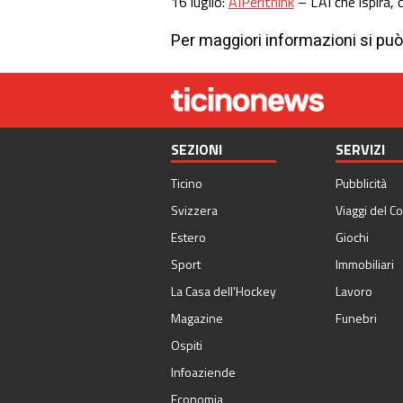
16 luglio:
AIPerithink
– L’AI che ispira,
Per maggiori informazioni si può 
SEZIONI
SERVIZI
Ticino
Pubblicità
Svizzera
Viaggi del Co
Estero
Giochi
Sport
Immobiliari
La Casa dell'Hockey
Lavoro
Magazine
Funebri
Ospiti
Infoaziende
Economia