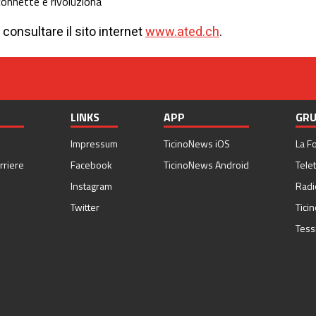
 connette e rivoluziona
consultare il sito internet
www.ated.ch
.
LINKS
APP
GRU
Impressum
TicinoNews iOS
La F
rriere
Facebook
TicinoNews Android
Telet
Instagram
Radi
Twitter
Tici
Tess