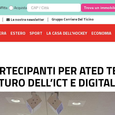
ffitta
Acquista
Trova un immobil
Gruppo Corriere Del Ticino
Le nostre newsletter
ERA
ESTERO
SPORT
LA CASA DELL'HOCKEY
ECONOMIA
RTECIPANTI PER ATED T
URO DELL’ICT E DIGITAL