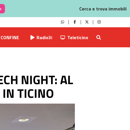
Cerca e trova immobili
e
CONFINE
Radio3i
Teleticino
ECH NIGHT: AL
 IN TICINO