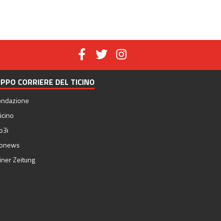
PPO CORRIERE DEL TICINO
ondazione
icino
o3i
nonews
iner Zeitung