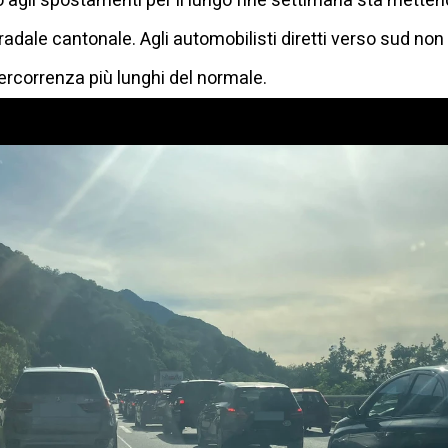
to agli spostamenti per il lungo fine settimana sta mette
radale cantonale. Agli automobilisti diretti verso sud non
ercorrenza più lunghi del normale.