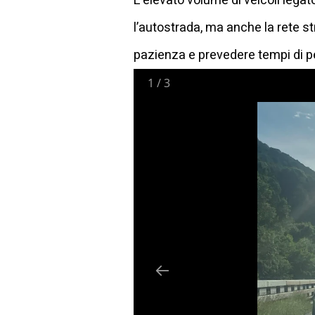
L’elevato volume di veicoli lega
l’autostrada, ma anche la rete st
pazienza e prevedere tempi di p
1
/
3