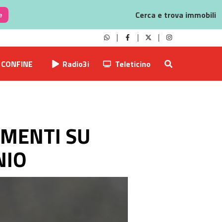
Cerca e trova immobili
e
CONFINE
Radio3i
Teleticino
AMENTI SU
NIO