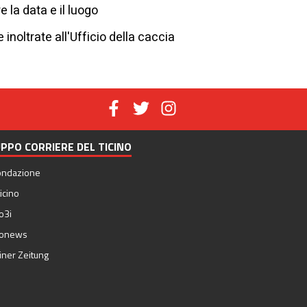
 la data e il luogo
noltrate all'Ufficio della caccia
PPO CORRIERE DEL TICINO
ondazione
icino
o3i
nonews
iner Zeitung