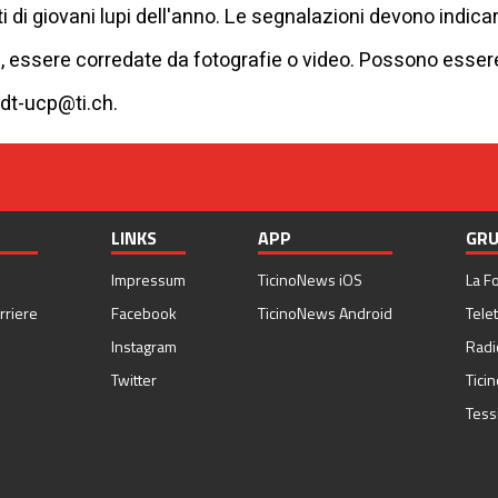
di giovani lupi dell'anno. Le segnalazioni devono indicare
, essere corredate da fotografie o video. Possono essere i
dt-ucp@ti.ch
.
LINKS
APP
GRU
Impressum
TicinoNews iOS
La F
rriere
Facebook
TicinoNews Android
Telet
Instagram
Radi
Twitter
Tici
Tess