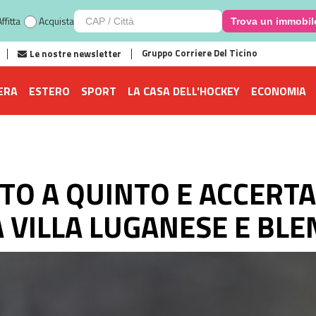
ffitta
Acquista
Trova un immobil
Gruppo Corriere Del Ticino
Le nostre newsletter
ERA
ESTERO
SPORT
LA CASA DELL'HOCKEY
ECONOMIA
ITO A QUINTO E ACCERT
 VILLA LUGANESE E BLE