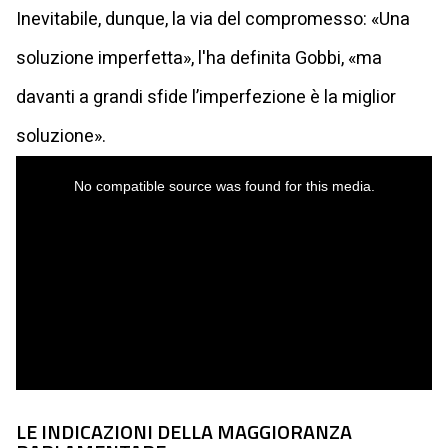
Inevitabile, dunque, la via del compromesso: «Una
soluzione imperfetta», l'ha definita Gobbi, «ma
davanti a grandi sfide l’imperfezione è la miglior
soluzione».
This
is
a
No compatible source was found for this media.
modal
window.
LE INDICAZIONI DELLA MAGGIORANZA