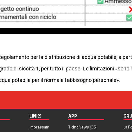
 Regolamento per la distribuzione di acqua potabile, a par
 grado di siccità 1, per tutto il paese. Le limitazioni «sono
 acqua potabile per il normale fabbisogno personale».
LINKS
APP
GRU
Impressum
TicinoNews iOS
La F