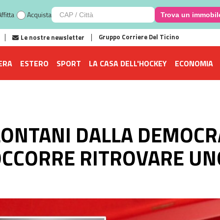
ffitta
Acquista
Trova un immobil
Gruppo Corriere Del Ticino
Le nostre newsletter
ERA
ESTERO
SPORT
LA CASA DELL'HOCKEY
ECONOMIA
 LONTANI DALLA DEMOCR
OCCORRE RITROVARE UNO