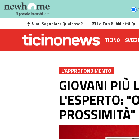
A
Vuoi Segnalare Qualcosa?
La Tua Pubblicità Qui
TICINO
SVIZZ
L'APPROFONDIMENTO
GIOVANI PIÙ
L'ESPERTO: "
PROSSIMITÀ"