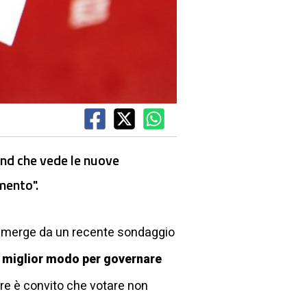
rend che vede le nuove
mento".
he emerge da un recente sondaggio
e il miglior modo per governare
tre è convito che votare non