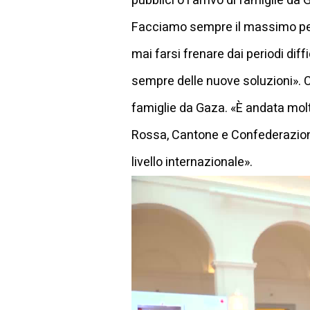
pubblici o l'arrivo di famiglie d
Facciamo sempre il massimo per 
mai farsi frenare dai periodi dif
sempre delle nuove soluzioni». 
famiglie da Gaza. «È andata molt
Rossa, Cantone e Confederazion
livello internazionale».