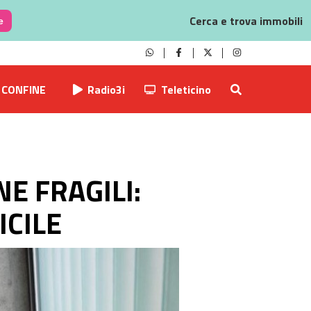
Cerca e trova immobili
e
CONFINE
Radio3i
Teleticino
E FRAGILI:
ICILE