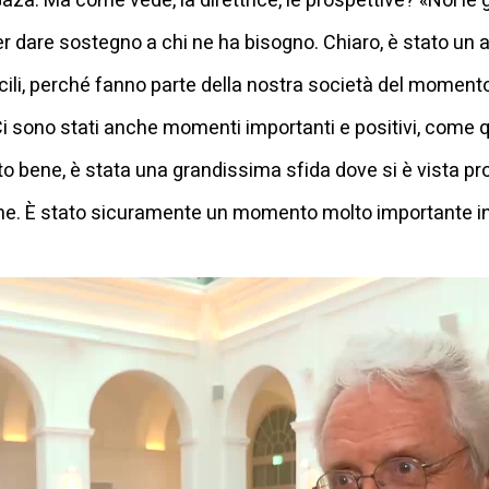
a Gaza. Ma come vede, la direttrice, le prospettive? «Noi l
dare sostegno a chi ne ha bisogno. Chiaro, è stato un an
ficili, perché fanno parte della nostra società del moment
Ci sono stati anche momenti importanti e positivi, come
o bene, è stata una grandissima sfida dove si è vista pro
e. È stato sicuramente un momento molto importante in