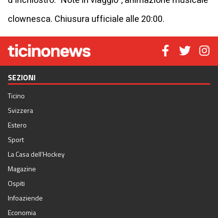
d'Inchiostro: "Note in viaggio", animazione musicale
clownesca. Chiusura ufficiale alle 20:00.
SEZIONI
Ticino
Svizzera
Estero
Sport
La Casa dell'Hockey
Magazine
Ospiti
Infoaziende
Economia