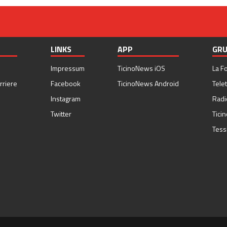
LINKS
APP
GRU
Impressum
TicinoNews iOS
La F
rriere
Facebook
TicinoNews Android
Telet
Instagram
Radi
Twitter
Tici
Tess