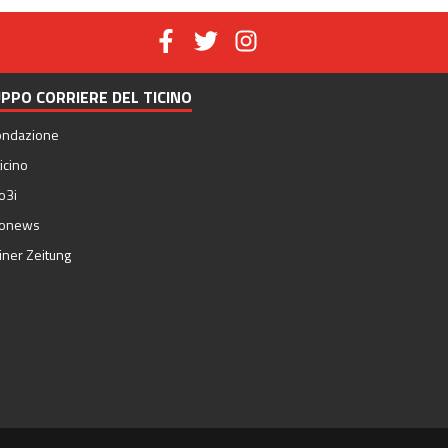
PPO CORRIERE DEL TICINO
ondazione
icino
o3i
nonews
iner Zeitung