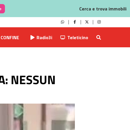
Cerca e trova immobili
e
CONFINE
Radio3i
Teleticino
A: NESSUN