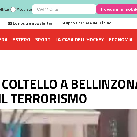
ffitta
Acquista
Trova un immobil
Gruppo Corriere Del Ticino
Le nostre newsletter
ERA
ESTERO
SPORT
LA CASA DELL'HOCKEY
ECONOMIA
 COLTELLO A BELLINZON
IL TERRORISMO