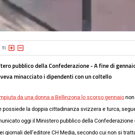
tero pubblico della Confederazione - A fine di gennaio
aveva minacciato i dipendenti con un coltello
mpiuta da una donna a Bellinzona lo scorso gennaio
non 
he possiede la doppia cittadinanza svizzera e turca, seg
omunicato oggi il Ministero pubblico della Confederazion
giornali dell'editore CH Media, secondo cui non si tratta