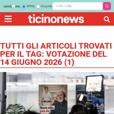
Affitta
Acquista
TUTTI GLI ARTICOLI TROVATI
PER IL TAG:
VOTAZIONE DEL
14 GIUGNO 2026
(
1
)