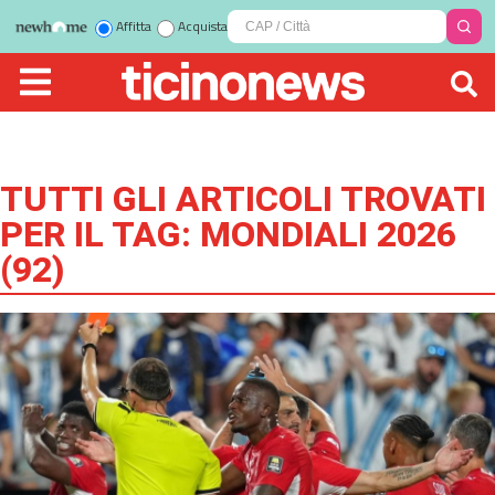
Affitta
Acquista
TUTTI GLI ARTICOLI TROVATI
PER IL TAG:
MONDIALI 2026
(
92
)