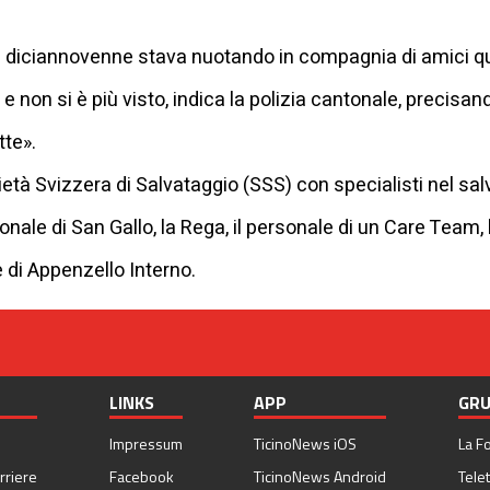
il diciannovenne stava nuotando in compagnia di amici q
 non si è più visto, indica la polizia cantonale, precisan
tte».
tà Svizzera di Salvataggio (SSS) con specialisti nel salv
nale di San Gallo, la Rega, il personale di un Care Team, 
 di Appenzello Interno.
LINKS
APP
GRU
Impressum
TicinoNews iOS
La F
rriere
Facebook
TicinoNews Android
Telet