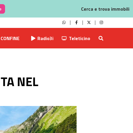
Cerca e trova immobili
e
CONFINE
Radio3i
Teleticino
TA NEL