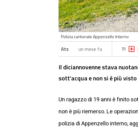
Polizia cantonale Appenzello Interno
Ats
un mese fa
Il diciannovenne stava nuotan
sott'acqua e non si è più visto
Un ragazzo di 19 anni è finito so
non è più riemerso. Le operazion
polizia di Appenzello interno, a