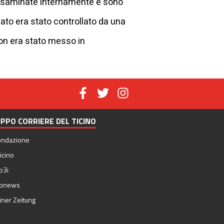
 esaminate internamente e sono
ato era stato controllato da una
on era stato messo in
PPO CORRIERE DEL TICINO
ondazione
icino
o3i
nonews
iner Zeitung