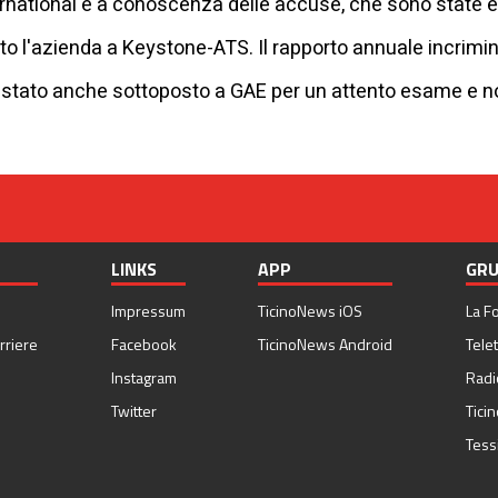
ernational è a conoscenza delle accuse, che sono state
to l'azienda a Keystone-ATS. Il rapporto annuale incrimin
ra stato anche sottoposto a GAE per un attento esame e n
LINKS
APP
GRU
Impressum
TicinoNews iOS
La F
rriere
Facebook
TicinoNews Android
Telet
Instagram
Radi
Twitter
Tici
Tess