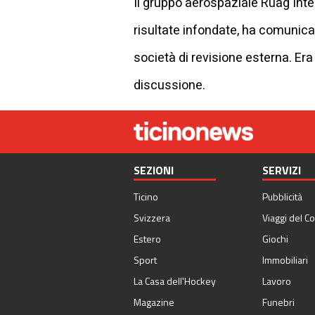
Il gruppo aerospaziale Ruag Int
risultate infondate, ha comunica
società di revisione esterna. E
discussione.
SEZIONI
SERVIZI
Ticino
Pubblicità
Svizzera
Viaggi del Co
Estero
Giochi
Sport
Immobiliari
La Casa dell'Hockey
Lavoro
Magazine
Funebri