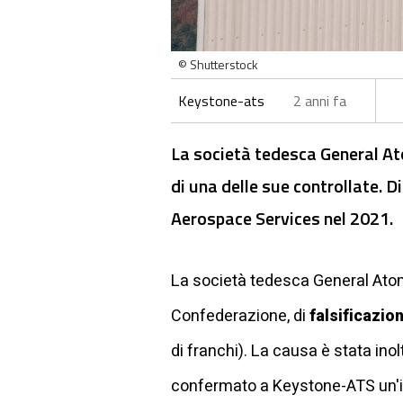
© Shutterstock
Keystone-ats
2 anni fa
La società tedesca General At
di una delle sue controllate. D
Aerospace Services nel 2021.
La società tedesca General Ato
Confederazione, di
falsificazion
di franchi). La causa è stata ino
confermato a Keystone-ATS un'in