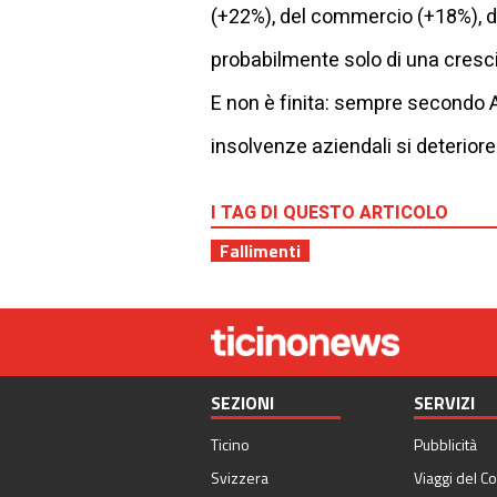
(+22%), del commercio (+18%), de
probabilmente solo di una cresc
E non è finita: sempre secondo Al
insolvenze aziendali si deterio
I TAG DI QUESTO ARTICOLO
Fallimenti
SEZIONI
SERVIZI
Ticino
Pubblicità
Svizzera
Viaggi del Co