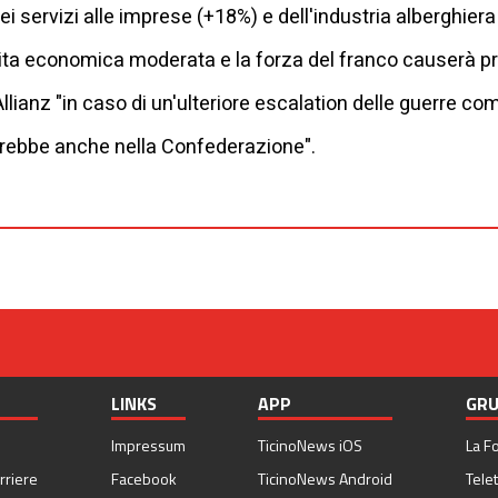
i servizi alle imprese (+18%) e dell'industria alberghier
ita economica moderata e la forza del franco causerà pro
lianz "in caso di un'ulteriore escalation delle guerre com
rerebbe anche nella Confederazione".
LINKS
APP
GRU
Impressum
TicinoNews iOS
La F
rriere
Facebook
TicinoNews Android
Telet