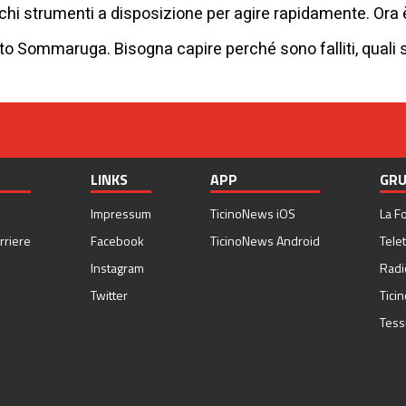
ochi strumenti a disposizione per agire rapidamente. Ora
ato Sommaruga. Bisogna capire perché sono falliti, quali 
LINKS
APP
GRU
Impressum
TicinoNews iOS
La F
rriere
Facebook
TicinoNews Android
Telet
Instagram
Radi
Twitter
Tici
Tess