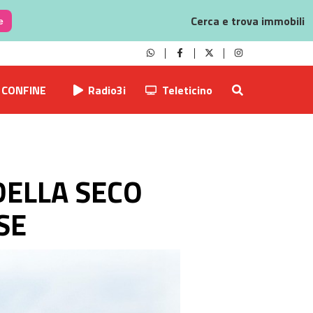
Cerca e trova immobili
e
CONFINE
Radio3i
Teleticino
DELLA SECO
SE