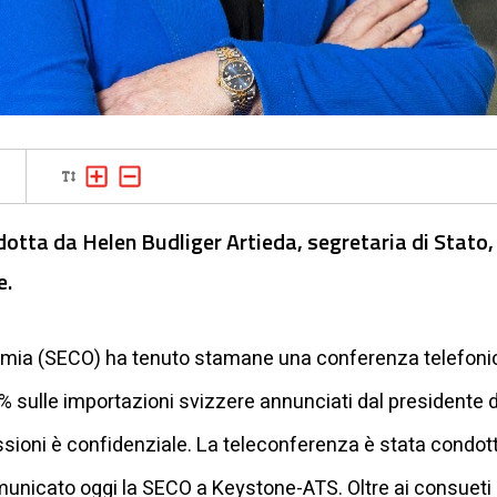
otta da Helen Budliger Artieda, segretaria di Stato,
e.
nomia (SECO) ha tenuto stamane una conferenza telefonic
% sulle importazioni svizzere annunciati dal presidente d
ssioni è confidenziale. La teleconferenza è stata condott
municato oggi la SECO a Keystone-ATS. Oltre ai consueti 