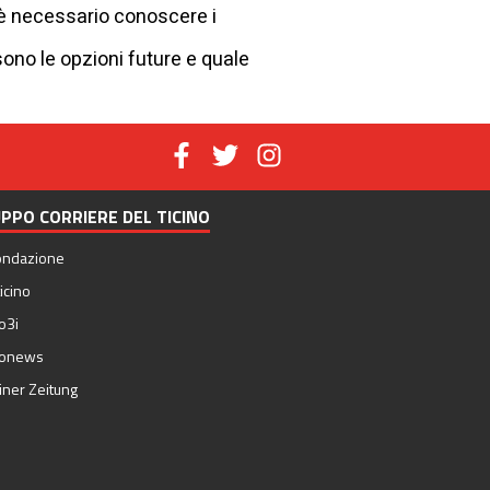
 è necessario conoscere i
sono le opzioni future e quale
PPO CORRIERE DEL TICINO
ondazione
icino
o3i
nonews
iner Zeitung