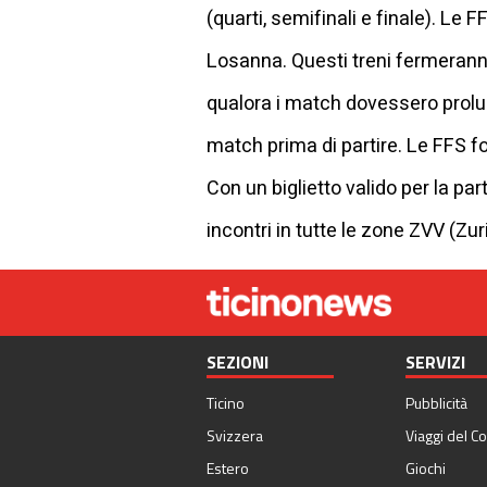
(quarti, semifinali e finale). Le 
Losanna. Questi treni fermerann
qualora i match dovessero prolung
match prima di partire. Le FFS fo
Con un biglietto valido per la par
incontri in tutte le zone ZVV (Zur
SEZIONI
SERVIZI
Ticino
Pubblicità
Svizzera
Viaggi del Co
Estero
Giochi