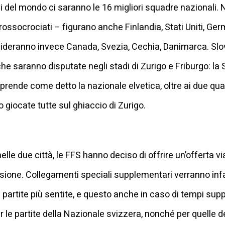
ni del mondo ci saranno le 16 migliori squadre nazionali. 
ossocrociati – figurano anche Finlandia, Stati Uniti, Germ
fideranno invece Canada, Svezia, Cechia, Danimarca. Slo
e che saranno disputate negli stadi di Zurigo e Friburgo: l
ende come detto la nazionale elvetica, oltre ai due quarti 
no giocate tutte sul ghiaccio di Zurigo.
elle due città, le FFS hanno deciso di offrire un’offerta via
casione. Collegamenti speciali supplementari verranno inf
le partite più sentite, e questo anche in caso di tempi supp
r le partite della Nazionale svizzera, nonché per quelle d