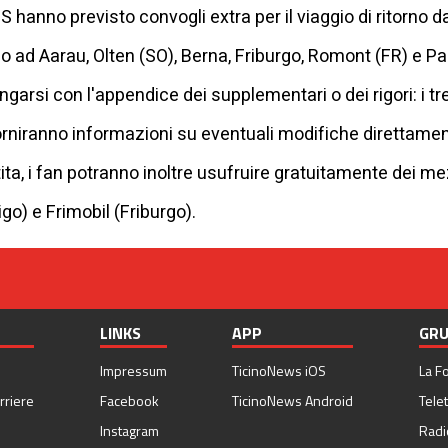
FFS hanno previsto convogli extra per il viaggio di ritorno d
o ad Aarau, Olten (SO), Berna, Friburgo, Romont (FR) e 
arsi con l'appendice dei supplementari o dei rigori: i tr
rniranno informazioni su eventuali modifiche direttamente
tita, i fan potranno inoltre usufruire gratuitamente dei mez
igo) e Frimobil (Friburgo).
LINKS
APP
GRU
Impressum
TicinoNews iOS
La F
rriere
Facebook
TicinoNews Android
Telet
Instagram
Radi