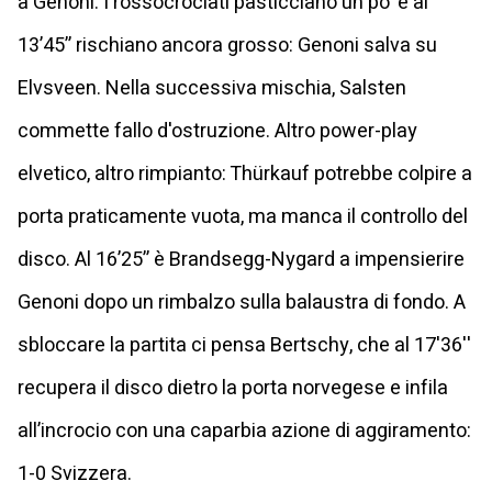
a Genoni. I rossocrociati pasticciano un po' e al
13’45’’ rischiano ancora grosso: Genoni salva su
Elvsveen. Nella successiva mischia, Salsten
commette fallo d'ostruzione. Altro power-play
elvetico, altro rimpianto: Thürkauf potrebbe colpire a
porta praticamente vuota, ma manca il controllo del
disco. Al 16’25’’ è Brandsegg-Nygard a impensierire
Genoni dopo un rimbalzo sulla balaustra di fondo. A
sbloccare la partita ci pensa Bertschy, che al 17'36''
recupera il disco dietro la porta norvegese e infila
all’incrocio con una caparbia azione di aggiramento:
1-0 Svizzera.