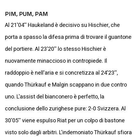
PIM, PUM, PAM
Al 21'04'' Haukeland è decisivo su Hischier, che
porta a spasso la difesa prima di trovare il guantone
del portiere. Al 23'20'' lo stesso Hischier è
nuovamente minaccioso in contropiede. Il
raddoppio è nell'aria e si concretizza al 24'23'',
quando Thürkauf e Malgin scappano in due contro
uno. L'assist del bianconero è perfetto, la
conclusione dello zurighese pure: 2-0 Svizzera. Al
30'05'' viene espulso Riat per un colpo di bastone
visto solo dagli arbitri. L'indemoniato Thürkauf sfiora