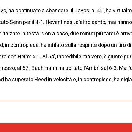
vo, ha continuato a sbandare. Il Davos, al 46', ha virtual
tuto Senn per il 4-1. I leventinesi, d'altro canto, mai han
r rialzare la testa. Non a caso, due minuti più tardi è arr
, in contropiede, ha infilato sulla respinta dopo un tiro di 
 con Heim: 5-1. Al 54', incredibile ma vero, è giunto pur
so, al 57', Bachmann ha portato l'Ambrì sul 6-3. Ma l'ul
 ha superato Heed in velocità e, in contropiede, ha siglat