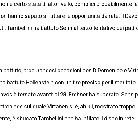
, non è certo stata di alto livello, complici probabilmente 
 non hanno saputo sfruttare le opportunità da rete. Il Davo
i. Tambellini ha battuto Senn al terzo tentativo dei padr
ron battuto, procurandosi occasioni con DiDomenico e Virtan
er ha battuto Hollenstein con un tiro preciso per il merita
 Davos è tornato avanti: al 28' Frehner ha superato Senn per
ontropiede sul quale Virtanen si è, ahilui, mostrato troppo 
te, è sbucato Tambellini che ha infilato il disco in rete.