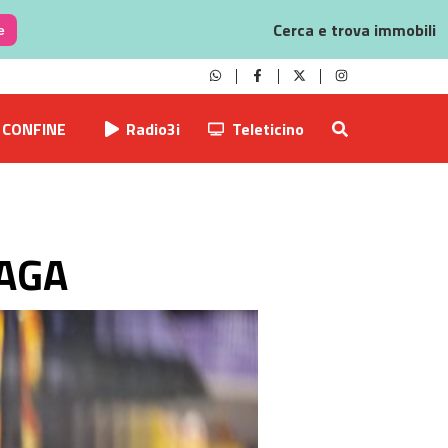
Cerca e trova immobili
e
CONFINE
Radio3i
Teleticino
LAGA