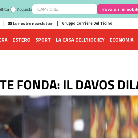
ffitta
Acquista
Trova un immobil
Gruppo Corriere Del Ticino
Le nostre newsletter
ERA
ESTERO
SPORT
LA CASA DELL'HOCKEY
ECONOMIA
TE FONDA: IL DAVOS DI