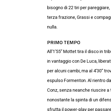
bisogno di 22 tiri per pareggiare
terza frazione, Grassi e compagn
nulla.
PRIMO TEMPO
All’1’55’’ Mottet tira il disco in
in vantaggio con De Luca, libera
per alcuni cambi, ma al 4’30’’ tr
espulso Formenton. Al rientro dal
Conz, senza neanche riuscire a ti
nonostante la spinta di un difens
sfrutta il power-play per passare