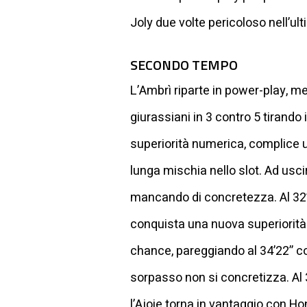
Joly due volte pericoloso nell’ul
SECONDO TEMPO
L’Ambrì riparte in power-play, men
giurassiani in 3 contro 5 tirando
superiorità numerica, complice u
lunga mischia nello slot. Ad uscir
mancando di concretezza. Al 32’3
conquista una nuova superiorità
chance, pareggiando al 34’22’’ co
sorpasso non si concretizza. Al 3
l’Ajoie torna in vantaggio con Ho