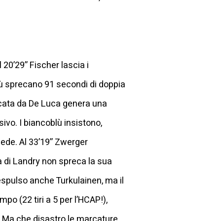
20’29’’ Fischer lascia i
oblù sprecano 91 secondi di doppia
recata da De Luca genera una
sivo. I biancoblù insistono,
ede. Al 33’19’’ Zwerger
 di Landry non spreca la sua
 espulso anche Turkulainen, ma il
po (22 tiri a 5 per l’HCAP!),
i. Ma che disastro le marcature.