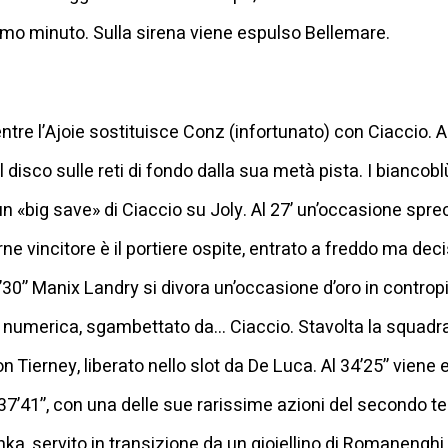
timo minuto. Sulla sirena viene espulso Bellemare.
tre l’Ajoie sostituisce Conz (infortunato) con Ciaccio. Al 
 il disco sulle reti di fondo dalla sua metà pista. I bianc
n «big save» di Ciaccio su Joly. Al 27’ un’occasione sp
ne vincitore è il portiere ospite, entrato a freddo ma deci
0’’ Manix Landry si divora un’occasione d’oro in contropi
 numerica, sgambettato da… Ciaccio. Stavolta la squadra
n Tierney, liberato nello slot da De Luca. Al 34’25’’ viene
7’41’’, con una delle sue rarissime azioni del secondo tem
nka, servito in transizione da un gioiellino di Romanengh