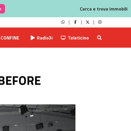
Cerca e trova immobili
e
CONFINE
Radio3i
Teleticino
 BEFORE