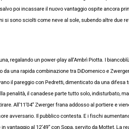
, salvo poi incassare il nuovo vantaggio ospite ancora pri
i si sono sciolti come neve al sole, subendo altre due r
 tribuna, regalando un power-play all’Ambrì Piotta. I biancob
to da una rapida combinazione tra DiDomenico e Zwerger.
ovano il pareggio con Pedretti, dimenticato da una difesa t
la penalità, il canadese parte tutto solo, indisturbato, m
rare. All’11’04’’ Zwerger frana addosso al portiere e vien
ore avversario. Il pubblico contesta. E i fischi aumentan
 in vantaggio al 12’49’’ con Sopa, servito da Mottet. La r