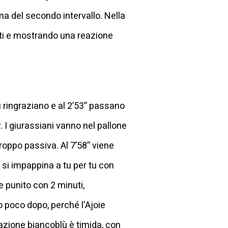
ma del secondo intervallo. Nella
eti e mostrando una reazione
lù ringraziano e al 2’53’’ passano
 I giurassiani vanno nel pallone
roppo passiva. Al 7’58’’ viene
a si impappina a tu per tu con
e punito con 2 minuti,
o poco dopo, perché l’Ajoie
eazione biancoblù è timida, con