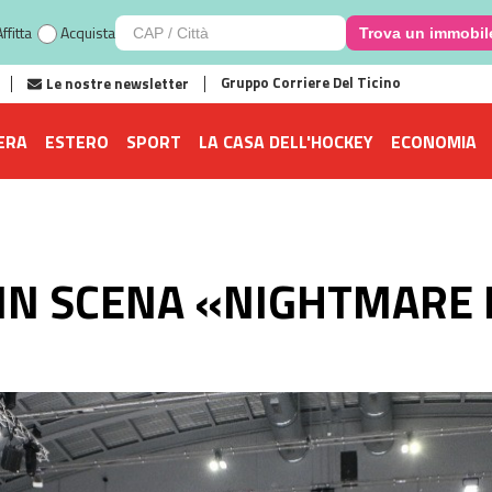
ffitta
Acquista
Trova un immobil
Gruppo Corriere Del Ticino
Le nostre newsletter
ERA
ESTERO
SPORT
LA CASA DELL'HOCKEY
ECONOMIA
 IN SCENA «NIGHTMARE