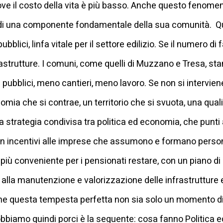
dove il costo della vita è più basso. Anche questo fenomeno
e di una componente fondamentale della sua comunità. 
blici, linfa vitale per il settore edilizio. Se il numero di f
rastrutture. I comuni, come quelli di Muzzano e Tresa, s
i pubblici, meno cantieri, meno lavoro. Se non si interviene,
ia che si contrae, un territorio che si svuota, una qualit
a strategia condivisa tra politica ed economia, che punti a
n incentivi alle imprese che assumono e formano persona
più conveniente per i pensionati restare, con un piano di
 alla manutenzione e valorizzazione delle infrastrutture e
che questa tempesta perfetta non sia solo un momento diffi
bbiamo quindi porci è la seguente: cosa fanno Politica e