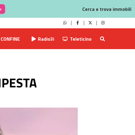
Cerca e trova immobili
e
CONFINE
Radio3i
Teleticino
MPESTA