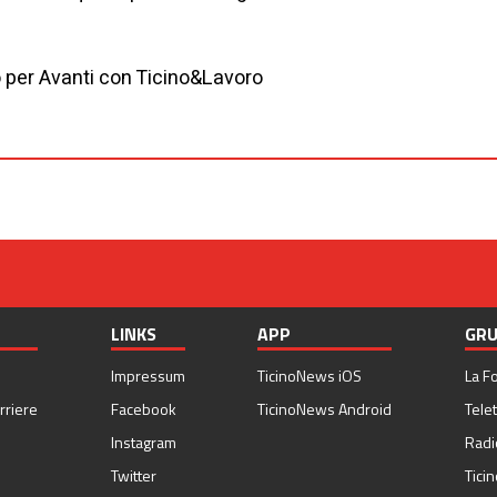
 per Avanti con Ticino&Lavoro
LINKS
APP
GRU
Impressum
TicinoNews iOS
La F
rriere
Facebook
TicinoNews Android
Telet
Instagram
Radi
Twitter
Tici