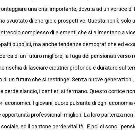
fronteggiare una crisi importante, dovuta ad un vortice di
orio svuotato di energie e prospettive. Questa non è solo u
un intreccio complesso di elementi che si alimentano a vic
 appalti pubblici, ma anche tendenze demografiche ed ec
 cerca di un futuro migliore, la fuga dei pensionati verso re
 rischia di lasciare cicatrici profonde e durature sul terr
lo di un futuro che si restringe. Senza nuove generazioni,
e perde slancio, i cantieri si fermano. Questo cortice non 
ori economici. I giovani, cuore pulsante di ogni economia
 e opportunità professionali migliori. La loro partenza non 
ociale, ed il cantone perde vitalità. E poi ci sono i pensi