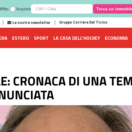
ffitta
Acquista
Trova un immobil
Gruppo Corriere Del Ticino
Le nostre newsletter
ERA
ESTERO
SPORT
LA CASA DELL'HOCKEY
ECONOMIA
LE: CRONACA DI UNA TE
NUNCIATA