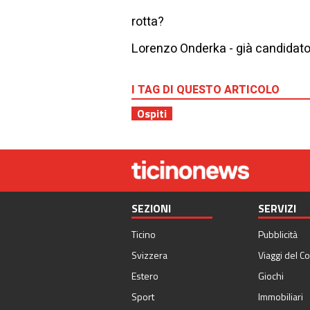
rotta?
Lorenzo Onderka - già candidato
I TAG DI QUESTO ARTICOLO
Ospiti
SEZIONI
SERVIZI
Ticino
Pubblicità
Svizzera
Viaggi del Co
Estero
Giochi
Sport
Immobiliari