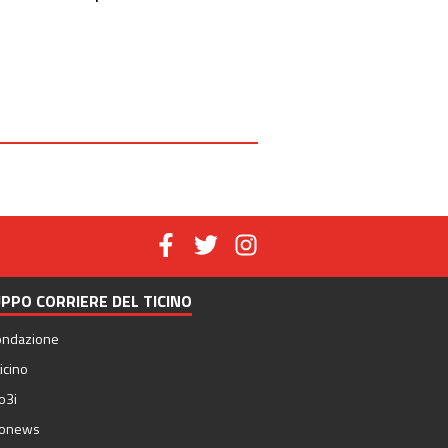
PPO CORRIERE DEL TICINO
ondazione
icino
o3i
nonews