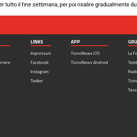
per tutto il fine settimana, per poi risalire gradualmente
LINKS
APP
GRU
Impressum
TicinoNews iOS
La F
rriere
Facebook
TicinoNews Android
Telet
Instagram
Radi
Twitter
Tici
Tess