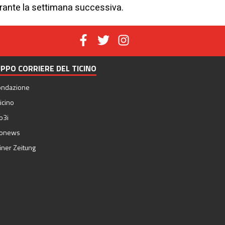
 durante la settimana successiva.
PPO CORRIERE DEL TICINO
ondazione
icino
o3i
nonews
iner Zeitung