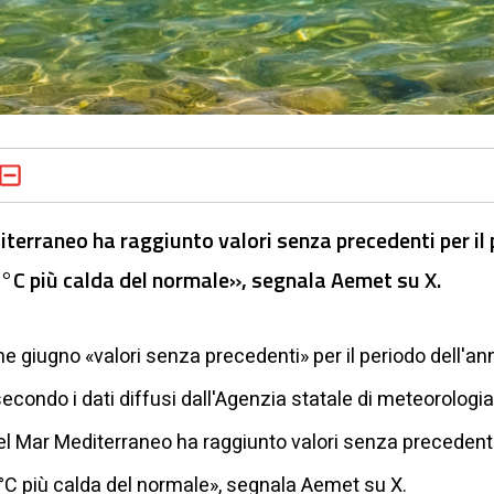
rraneo ha raggiunto valori senza precedenti per il pe
6°C più calda del normale», segnala Aemet su X.
ne giugno «valori senza precedenti» per il periodo dell'a
 secondo i dati diffusi dall'Agenzia statale di meteorolog
l Mar Mediterraneo ha raggiunto valori senza precedenti p
,6°C più calda del normale», segnala Aemet su X.