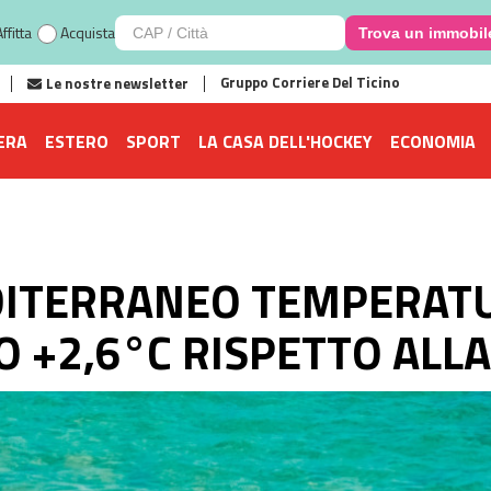
ffitta
Acquista
Trova un immobil
Gruppo Corriere Del Ticino
Le nostre newsletter
ERA
ESTERO
SPORT
LA CASA DELL'HOCKEY
ECONOMIA
ITERRANEO TEMPERATU
O +2,6°C RISPETTO ALL