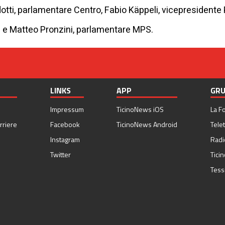
tti, parlamentare Centro, Fabio Käppeli, vicepresidente 
 e Matteo Pronzini, parlamentare MPS.
LINKS
APP
GRU
Impressum
TicinoNews iOS
La F
rriere
Facebook
TicinoNews Android
Telet
Instagram
Radi
Twitter
Tici
Tess