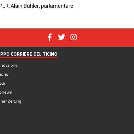
PLR, Alain Bühler, parlamentare
PPO CORRIERE DEL TICINO
ondazione
icino
o3i
nonews
iner Zeitung