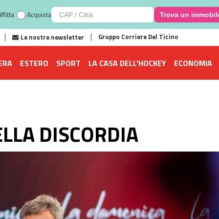
ffitta
Acquista
Trova un immobil
Gruppo Corriere Del Ticino
Le nostre newsletter
ERA
ESTERO
SPORT
LA CASA DELL'HOCKEY
ECONOMIA
ELLA DISCORDIA