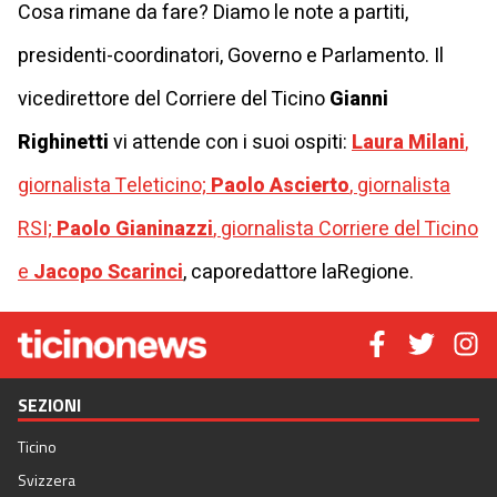
Cosa rimane da fare? Diamo le note a partiti,
presidenti-coordinatori, Governo e Parlamento. Il
vicedirettore del Corriere del Ticino
Gianni
Righinetti
vi attende con i suoi ospiti:
Laura Milani
,
giornalista Teleticino;
Paolo Ascierto
, giornalista
RSI;
Paolo Gianinazzi
, giornalista Corriere del Ticino
e
Jacopo Scarinci
, caporedattore laRegione.
SEZIONI
Ticino
Svizzera