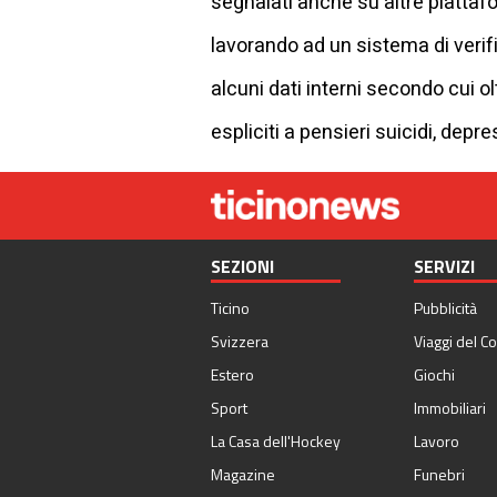
segnalati anche su altre piattafo
lavorando ad un sistema di verifi
alcuni dati interni secondo cui o
espliciti a pensieri suicidi, depr
SEZIONI
SERVIZI
Ticino
Pubblicità
Svizzera
Viaggi del Co
Estero
Giochi
Sport
Immobiliari
La Casa dell'Hockey
Lavoro
Magazine
Funebri