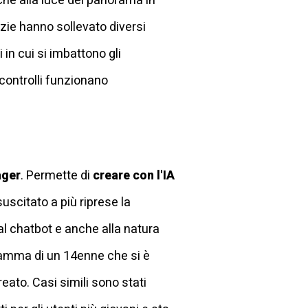
he alla luce del panorama in
tizie hanno sollevato diversi
in cui si imbattono gli
controlli funzionano
ager
. Permette di
creare con l'IA
suscitato a più riprese la
al chatbot e anche alla natura
a mamma di un 14enne che si è
eato. Casi simili sono stati