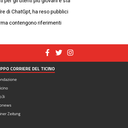
per gli utenti più giovani e sta
re di ChatGpt, ha reso pubblici
forma contengono riferimenti
PPO CORRIERE DEL TICINO
ondazione
icino
o3i
nonews
iner Zeitung