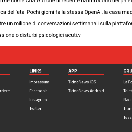
rme come ChatGpt che di recente ha introdotto dei paletti 
ca dell'età. Pochi giorni fa la stessa OpenAI, la casa mad
ltre un milione di conversazioni settimanali sulla piatta
essione o disturbi psicologici acuti.v
LINKS
APP
GRU
Impressum
TicinoNews iOS
La F
rriere
Facebook
TicinoNews Android
Telet
Instagram
Radi
Twitter
Tici
Tess