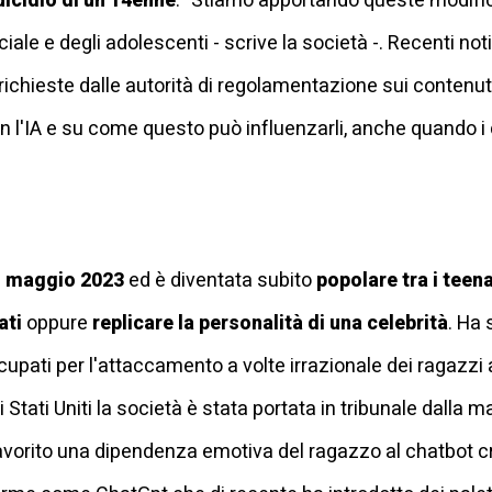
uicidio di un 14enne
. "Stiamo apportando queste modific
iciale e degli adolescenti - scrive la società -. Recenti no
richieste dalle autorità di regolamentazione sui contenuti 
 l'IA e su come questo può influenzarli, anche quando i 
el maggio 2023
ed è diventata subito
popolare tra i teen
ati
oppure
replicare la personalità di una celebrità
. Ha 
cupati per l'attaccamento a volte irrazionale dei ragazzi 
li Stati Uniti la società è stata portata in tribunale dall
favorito una dipendenza emotiva del ragazzo al chatbot cr