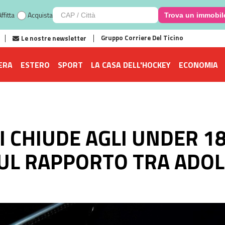
ffitta
Acquista
Trova un immobil
Gruppo Corriere Del Ticino
Le nostre newsletter
ERA
ESTERO
SPORT
LA CASA DELL'HOCKEY
ECONOMIA
 CHIUDE AGLI UNDER 1
UL RAPPORTO TRA ADOL