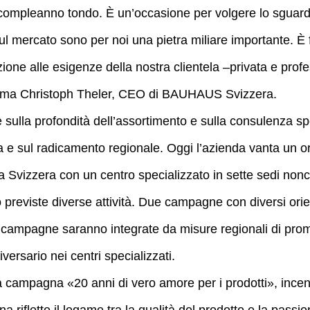
n compleanno tondo. È un’occasione per volgere lo sguar
sul mercato sono per noi una pietra miliare importante. 
ione alle esigenze della nostra clientela –privata e prof
ferma Christoph Theler, CEO di BAUHAUS Svizzera.
e sulla profondità dell’assortimento e sulla consulenza 
ela e sul radicamento regionale. Oggi l’azienda vanta un 
lla Svizzera con un centro specializzato in sette sedi non
 previste diverse attività. Due campagne con diversi orie
 campagne saranno integrate da misure regionali di pro
iversario nei centri specializzati.
 campagna «20 anni di vero amore per i prodotti», incentr
iflette il legame tra la qualità del prodotto e la passione