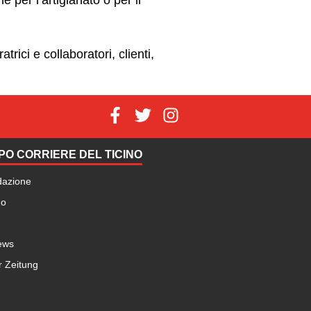
trici e collaboratori, clienti,
O CORRIERE DEL TICINO
dazione
no
ews
r Zeitung