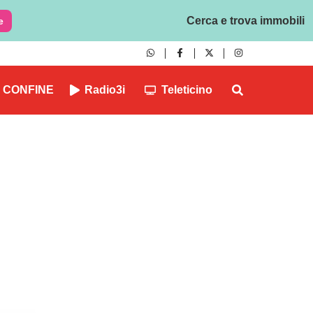
Cerca e trova immobili
e
CONFINE
Radio3i
Teleticino