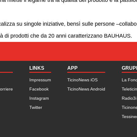
alizza su singole iniziative, bensì sulle persone –collabora
rietà di prodotti che da 20 anni caratterizzano BAUHAUS.
LINKS
APP
GRUPP
Impressum
TicinoNews iOS
La Fon
orriere
Facebook
TicinoNews Android
Teletici
Instagram
Radio3i
Twitter
Ticinon
Tessine