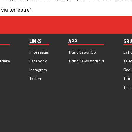
via terrestre".
LINKS
APP
GRU
Impressum
TicinoNews iOS
La F
rriere
Facebook
TicinoNews Android
Telet
Instagram
Radi
Twitter
Tici
Tess