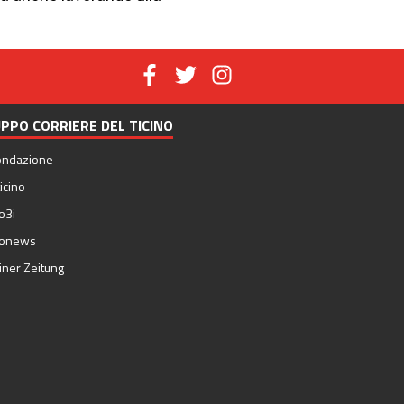
PPO CORRIERE DEL TICINO
ondazione
icino
o3i
nonews
iner Zeitung