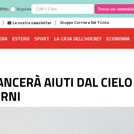
ffitta
Acquista
Trova un immobil
Gruppo Corriere Del Ticino
Le nostre newsletter
ERA
ESTERO
SPORT
LA CASA DELL'HOCKEY
ECONOMIA
ANCERÀ AIUTI DAL CIELO
ORNI