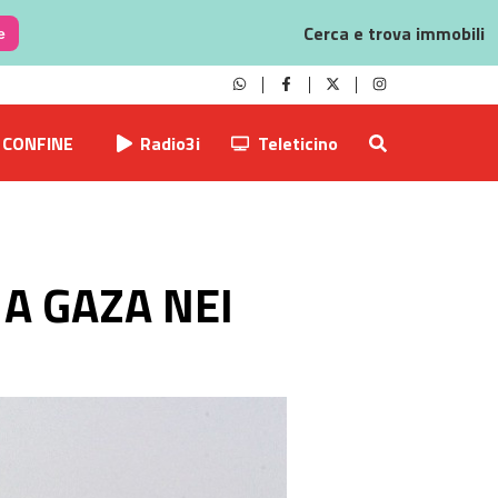
Cerca e trova immobili
e
CONFINE
Radio3i
Teleticino
 A GAZA NEI