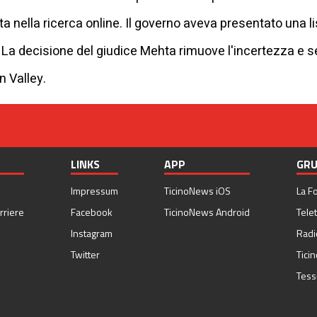
 nella ricerca online. Il governo aveva presentato una li
 La decisione del giudice Mehta rimuove l'incertezza e s
on Valley.
LINKS
APP
GRU
Impressum
TicinoNews iOS
La F
rriere
Facebook
TicinoNews Android
Telet
Instagram
Radi
Twitter
Tici
Tess