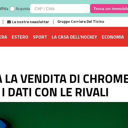
ffitta
Acquista
Trova un immobil
Gruppo Corriere Del Ticino
Le nostre newsletter
ERA
ESTERO
SPORT
LA CASA DELL'HOCKEY
ECONOMIA
A LA VENDITA DI CHROM
I DATI CON LE RIVALI