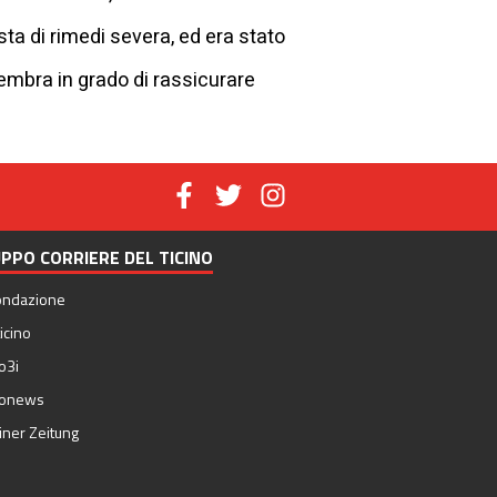
sta di rimedi severa, ed era stato
embra in grado di rassicurare
PPO CORRIERE DEL TICINO
ondazione
icino
o3i
nonews
iner Zeitung