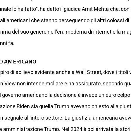
nale lo ha fatto", ha detto il giudice Amit Mehta che, con
nali americani che stanno perseguendo gli altri colossi di
prima del suo genere nell'era moderna di internet e la mag
nni fa.
NO AMERICANO
iro di sollievo evidente anche a Wall Street, dove i titoli
in View non intende mollare e ha assicurato, secondo qu
il governo americano la decisione è invece un duro colpo a
razione Biden sia quella Trump avevano chiesto alla giust
un segnale all'intero settore. La giustizia americana ave
a amministrazione Trump. Nel 2024 è poi arrivata la stor