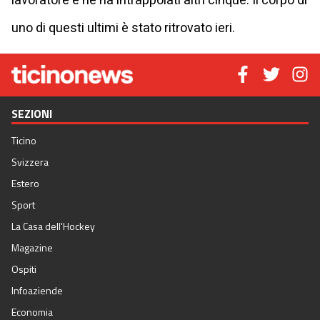
lavoratore e ne ha intrappolati altri cinque. Il corpo di
uno di questi ultimi è stato ritrovato ieri.
SEZIONI
Ticino
Svizzera
Estero
Sport
La Casa dell'Hockey
Magazine
Ospiti
Infoaziende
Economia