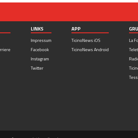
LINKS
APP
GRU
Impressum
TicinoNews iOS
La F
rriere
Facebook
TicinoNews Android
Telet
Instagram
Radi
Twitter
Tici
Tess