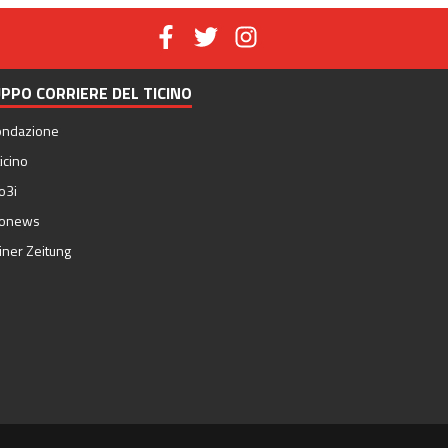
PPO CORRIERE DEL TICINO
ondazione
icino
o3i
nonews
iner Zeitung