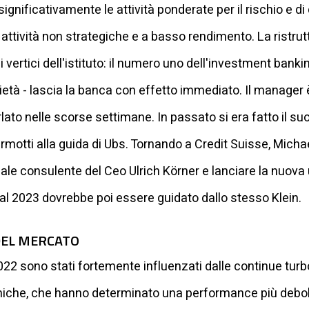
significativamente le attività ponderate per il rischio e d
 attività non strategiche e a basso rendimento. La ristru
ertici dell'istituto: il numero uno dell'investment banking
cietà - lascia la banca con effetto immediato. Il manager 
rlato nelle scorse settimane. In passato si era fatto il 
motti alla guida di Ubs. Tornando a Credit Suisse, Michael
ale consulente del Ceo Ulrich Körner e lanciare la nuova
l 2023 dovrebbe poi essere guidato dallo stesso Klein.
DEL MERCATO
l 2022 sono stati fortemente influenzati dalle continue tur
miche, che hanno determinato una performance più debole