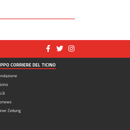
PPO CORRIERE DEL TICINO
ondazione
icino
o3i
nonews
iner Zeitung