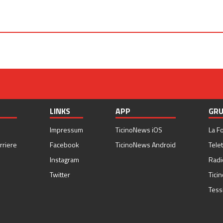
LINKS
APP
GRU
Impressum
TicinoNews iOS
La F
rriere
Facebook
TicinoNews Android
Telet
Instagram
Radi
Twitter
Tici
Tess