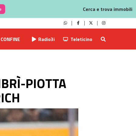
Cerca e trova immobili
e
CONFINE
Radio3i
Teleticino
MBRÌ-PIOTTA
ICH