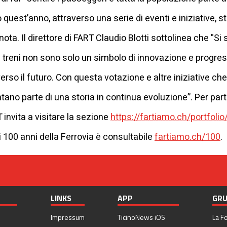
 quest’anno, attraverso una serie di eventi e iniziative, s
 nota. Il direttore di FART Claudio Blotti sottolinea che "S
ovi treni non sono solo un simbolo di innovazione e progr
so il futuro. Con questa votazione e altre iniziative ch
ano parte di una storia in continua evoluzione”. Per part
invita a visitare la sezione
https://fartiamo.ch/portfoli
r i 100 anni della Ferrovia è consultabile
fartiamo.ch/100
.
LINKS
APP
GRU
Impressum
TicinoNews iOS
La F