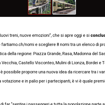
uovi treni, nuove emozioni”, che si apre oggi e si
conclud
e fartiamo.ch/nomi e scegliere 8 nomi tra un elenco di pro
ica della regione: Piazza Grande, Rasa, Madonna del Sas
Vecchia, Castello Visconteo, Mulini di Lionza, Bordei e Tea
 è possibile proporre una nuova idea da ricercare tra i vari
votazione e in palio per i partecipanti, è vi è quale pre
o di far "sentire i passeggeri e tutta la popolazione parte at