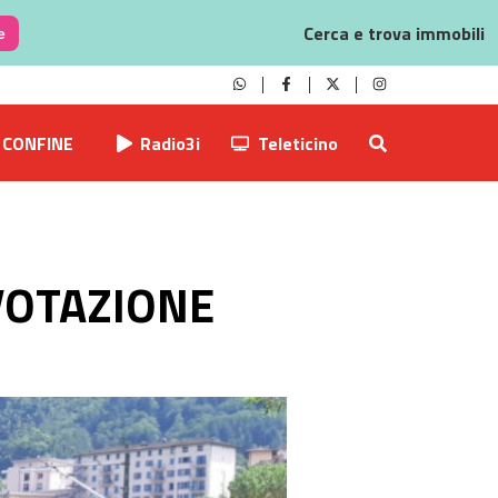
Cerca e trova immobili
e
CONFINE
Radio3i
Teleticino
 VOTAZIONE