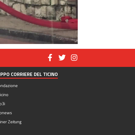
PPO CORRIERE DEL TICINO
ondazione
icino
o3i
nonews
iner Zeitung