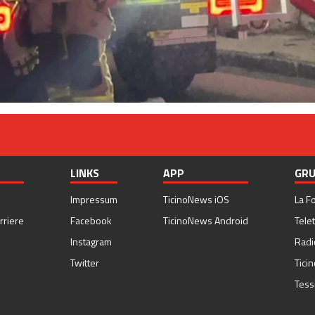
LINKS
APP
GRU
Impressum
TicinoNews iOS
La F
rriere
Facebook
TicinoNews Android
Telet
Instagram
Radi
Twitter
Tici
Tess