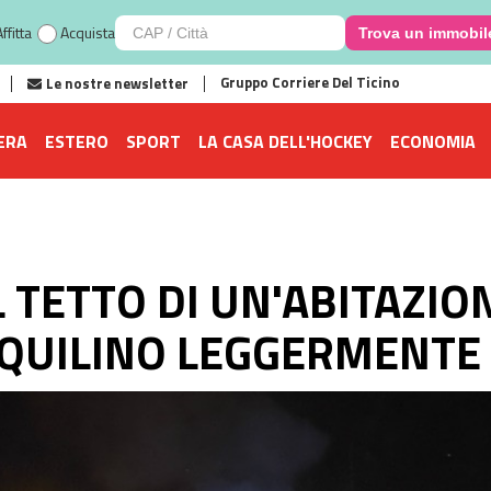
ffitta
Acquista
Trova un immobil
Gruppo Corriere Del Ticino
Le nostre newsletter
ERA
ESTERO
SPORT
LA CASA DELL'HOCKEY
ECONOMIA
 TETTO DI UN'ABITAZIO
NQUILINO LEGGERMENTE