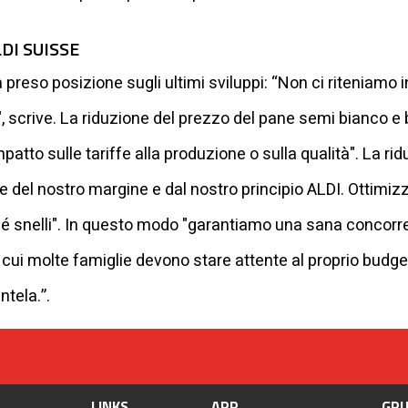
LDI SUISSE
 preso posizione sugli ultimi sviluppi: “Non ci riteniamo i
 scrive. La riduzione del prezzo del pane semi bianco e bi
patto sulle tariffe alla produzione o sulla qualità". La ri
one del nostro margine e dal nostro principio ALDI. Ottim
er sé snelli". In questo modo "garantiamo una sana concor
 cui molte famiglie devono stare attente al proprio budget.
ntela.”.
LINKS
APP
GRU