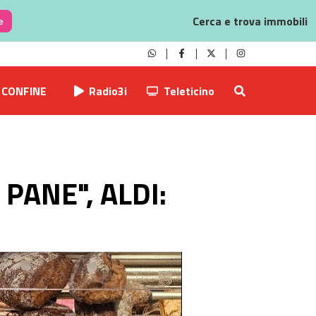
Cerca e trova immobili
e
CONFINE
Radio3i
Teleticino
PANE", ALDI: