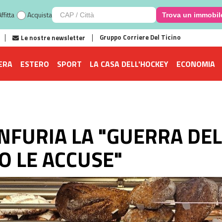
ffitta
Acquista
Trova un immobil
Gruppo Corriere Del Ticino
Le nostre newsletter
ERA
ESTERO
SPORT
LA CASA DELL'HOCKEY
ECONOMIA
INFURIA LA "GUERRA DEL 
O LE ACCUSE"