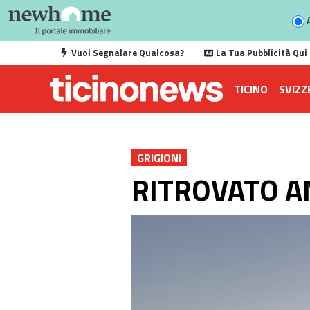
A
Vuoi Segnalare Qualcosa?
La Tua Pubblicità Qui
TICINO
SVIZZ
GRIGIONI
RITROVATO A