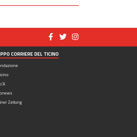
PPO CORRIERE DEL TICINO
ondazione
icino
o3i
nonews
iner Zeitung