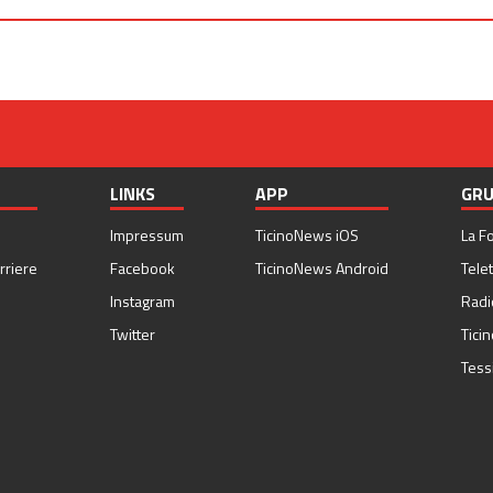
LINKS
APP
GRU
Impressum
TicinoNews iOS
La F
rriere
Facebook
TicinoNews Android
Telet
Instagram
Radi
Twitter
Tici
Tess