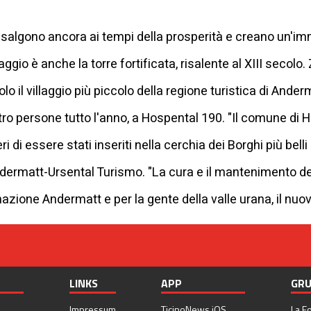
 risalgono ancora ai tempi della prosperità e creano un'
aggio è anche la torre fortificata, risalente al XIII secol
 il villaggio più piccolo della regione turistica di Anderm
tro persone tutto l'anno, a Hospental 190. "Il comune di 
eri di essere stati inseriti nella cerchia dei Borghi più be
dermatt-Ursental Turismo. "La cura e il mantenimento del
nazione Andermatt e per la gente della valle urana, il nuov
LINKS
APP
GRU
Impressum
TicinoNews iOS
La F