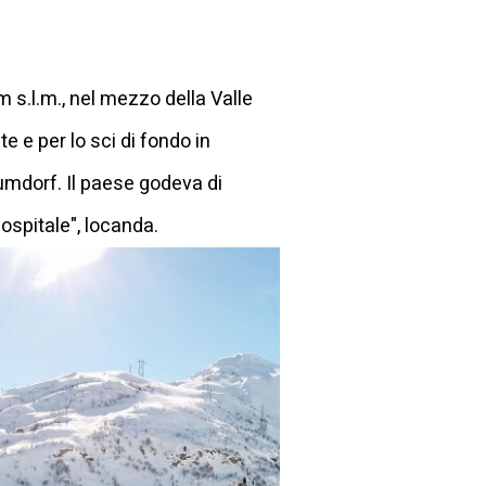
m s.l.m., nel mezzo della Valle
e e per lo sci di fondo in
umdorf. Il paese godeva di
hospitale", locanda.