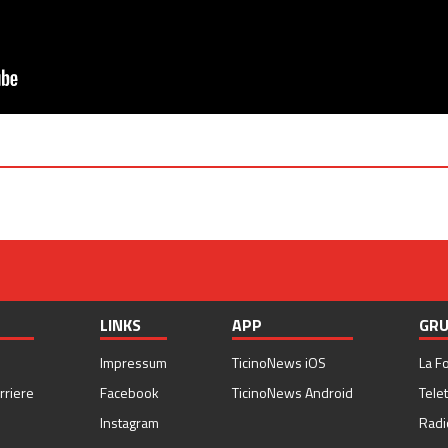
LINKS
APP
GRU
Impressum
TicinoNews iOS
La F
rriere
Facebook
TicinoNews Android
Telet
Instagram
Radi