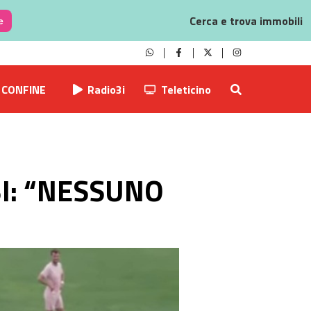
Cerca e trova immobili
e
CONFINE
Radio3i
Teleticino
I: “NESSUNO