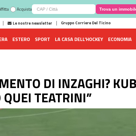
ffitta
Acquista
Trova un immobil
Gruppo Corriere Del Ticino
Le nostre newsletter
ERA
ESTERO
SPORT
LA CASA DELL'HOCKEY
ECONOMIA
MENTO DI INZAGHI? KUB
 QUEI TEATRINI”