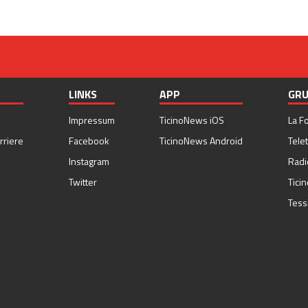
LINKS
APP
GRU
Impressum
TicinoNews iOS
La F
rriere
Facebook
TicinoNews Android
Telet
Instagram
Radi
Twitter
Tici
Tess