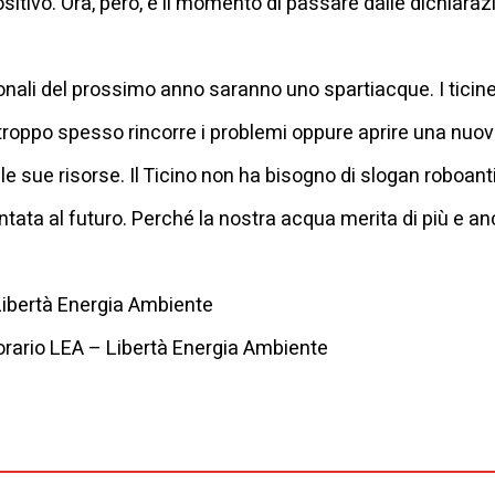
ositivo. Ora, però, è il momento di passare dalle dichiaraz
tonali del prossimo anno saranno uno spartiacque.
I tici
troppo spesso rincorre i problemi oppure aprire una nuov
e le sue risorse. Il Ticino non ha bisogno di slogan roboan
ntata al futuro. Perché la nostra acqua merita di più e an
Libertà Energia Ambiente
orario LEA – Libertà Energia Ambiente