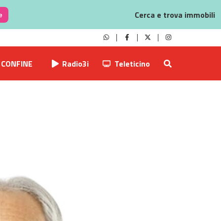
Cerca e trova immobili
e
CONFINE
Radio3i
Teleticino