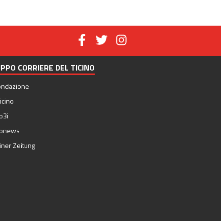
PPO CORRIERE DEL TICINO
ondazione
icino
o3i
nonews
iner Zeitung