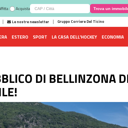
ffitta
Acquista
Trova un immobil
Gruppo Corriere Del Ticino
Le nostre newsletter
ERA
ESTERO
SPORT
LA CASA DELL'HOCKEY
ECONOMIA
BLICO DI BELLINZONA 
ILE!