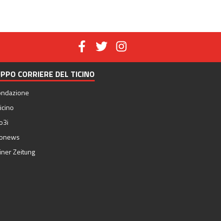
PPO CORRIERE DEL TICINO
ondazione
icino
o3i
nonews
iner Zeitung