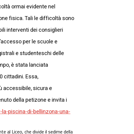
coltà ormai evidente nel
ne fisica. Tali le difficoltà sono
li interventi dei consiglieri
l’accesso per le scuole e
istrali e studenteschi delle
empo, è stata lanciata
 cittadini. Essa,
ù accessibile, sicura e
uto della petizone e invita i
la-piscina-di-bellinzona-una-
te al Liceo, che divide il sedime della