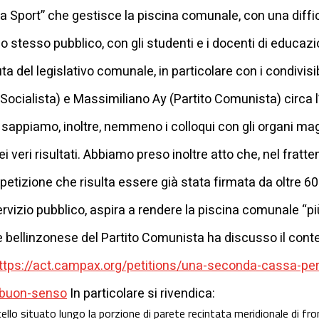
na Sport” che gestisce la piscina comunale, con una diffi
rio stesso pubblico, con gli studenti e i docenti di educazio
 del legislativo comunale, in particolare con i condivisibi
 Socialista) e Massimiliano Ay (Partito Comunista) circa 
 sappiamo, inoltre, nemmeno i colloqui con gli organi mag
i veri risultati. Abbiamo preso inoltre atto che, nel fratt
izione che risulta essere già stata firmata da oltre 600
rvizio pubblico, aspira a rendere la piscina comunale “pi
e bellinzonese del Partito Comunista ha discusso il conten
ttps://act.campax.org/petitions/una-seconda-cassa-per-
e-buon-senso
In particolare si rivendica:
cello situato lungo la porzione di parete recintata meridionale di fron