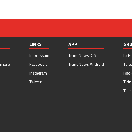
LINKS
APP
GRU
Impressum
TicinoNews iOS
La F
rriere
Facebook
TicinoNews Android
Telet
Instagram
Radi
Twitter
Tici
Tess