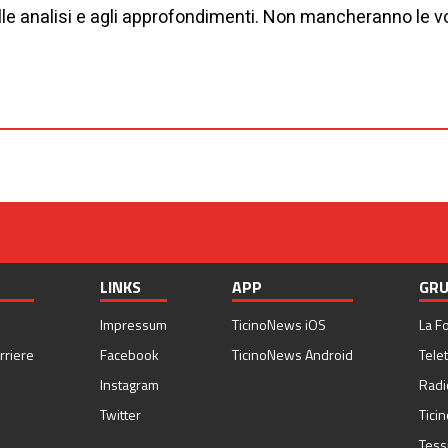
alle analisi e agli approfondimenti. Non mancheranno le v
LINKS
APP
GRU
Impressum
TicinoNews iOS
La F
rriere
Facebook
TicinoNews Android
Telet
Instagram
Radi
Twitter
Tici
Tess