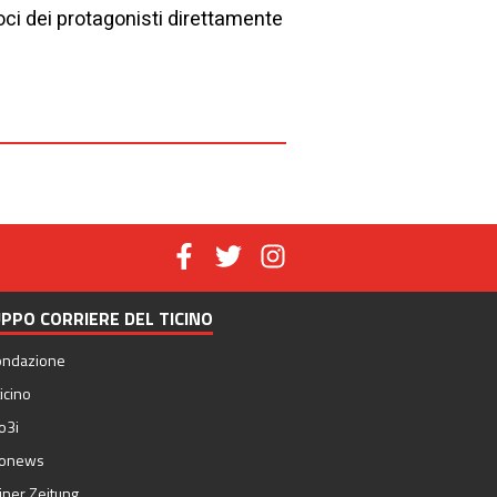
oci dei protagonisti direttamente
PPO CORRIERE DEL TICINO
ondazione
icino
o3i
nonews
iner Zeitung