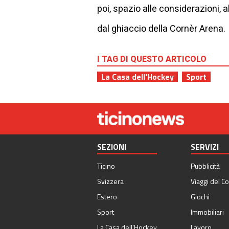
poi, spazio alle considerazioni, 
dal ghiaccio della Cornèr Arena.
I TAG DI QUESTO ARTICOLO
La Casa dell'Hockey
Sport
SEZIONI
SERVIZI
Ticino
Pubblicità
Svizzera
Viaggi del Co
Estero
Giochi
Sport
Immobiliari
La Casa dell'Hockey
Lavoro