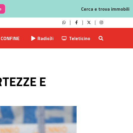
Cerca e trova immobili
e
CONFINE
Radio3i
Teleticino
RTEZZE E