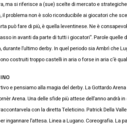
dra, ma si riferisce a (sue) scelte di mercato e strategi
il problema non è solo riconducibile ai giocatori che scen
ta può fare di più, è quella leventinese. Ne è consapevol
so in avanti da parte di tutti i giocatori”. Parole quelle d
 durante l’ultimo derby. In quel periodo sia Ambrì che L
ono costruiti troppo castelli in aria o forse in aria c’è qua
CINO
tivo e pensiamo alla magia del derby. La Gottardo Arena
 Cornèr Arena. Una delle sfide più attese dell’anno andrà 
raccontarvela con la diretta Teleticino. Patrick Della Valle 
 per ingannare l’attesa. Linea a Lugano. Coreografia. La part