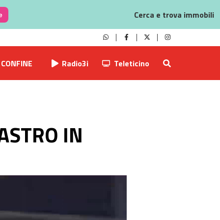
Cerca e trova immobili
e
CONFINE
Radio3i
Teleticino
ASTRO IN