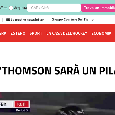
ffitta
Acquista
Trova un immobil
Gruppo Corriere Del Ticino
Le nostre newsletter
ERA
ESTERO
SPORT
LA CASA DELL'HOCKEY
ECONOMIA
"THOMSON SARÀ UN PIL