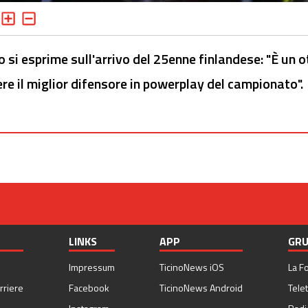
o si esprime sull'arrivo del 25enne finlandese: "È un o
re il miglior difensore in powerplay del campionato".
LINKS
APP
GRU
Impressum
TicinoNews iOS
La F
rriere
Facebook
TicinoNews Android
Telet