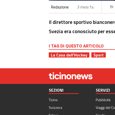
Redazione
3 mesi fa
Il direttore sportivo bianconer
Svezia era conosciuto per esse
I TAG DI QUESTO ARTICOLO
La Casa dell'Hockey
Sport
SEZIONI
SERVIZI
Ticino
Pubblicità
Svizzera
Viaggi del Co