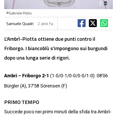
©Gabriele Putzu
Samuele Quadri
2 anni fa
L'Ambrì-Piotta ottiene due punti contro il
Friborgo. I biancoblù s'impongono sui burgundi
dopo una lunga serie di rigori.
Ambrì – Friborgo 2-1
(1-0/0-1/0-0/0-0/1-0): 08’06
Bürgler (A), 37’58 Sörensen (F)
PRIMO TEMPO
Succede poco nei primi minuti della sfida tra Ambrì-