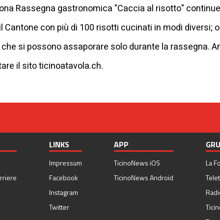
 nona Rassegna gastronomica "Caccia al risotto" continuer
il Cantone con più di 100 risotti cucinati in modi diversi; o
che si possono assaporare solo durante la rassegna. An
are il sito ticinoatavola.ch.
LINKS
APP
GRU
Impressum
TicinoNews iOS
La F
rriere
Facebook
TicinoNews Android
Telet
Instagram
Radi
Twitter
Tici