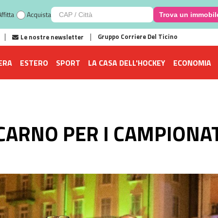
ffitta
Acquista
Trova un immobil
Gruppo Corriere Del Ticino
Le nostre newsletter
ERA
ESTERO
SPORT
LA CASA DELL'HOCKEY
ECONOMIA
OCARNO PER I CAMPIONAT