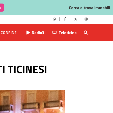
Cerca e trova immobili
e
CONFINE
Radio3i
Teleticino
I TICINESI