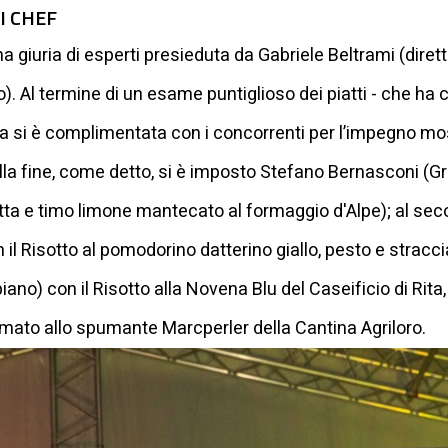
I CHEF
na giuria di esperti presieduta da Gabriele Beltrami (diret
 Al termine di un esame puntiglioso dei piatti - che ha c
giuria si è complimentata con i concorrenti per l’impegno m
Alla fine, come detto, si è imposto Stefano Bernasconi (Gro
etta e timo limone mantecato al formaggio d'Alpe); al s
il Risotto al pomodorino datterino giallo, pesto e stracci
iano) con il Risotto alla Novena Blu del Caseificio di Rita
mato allo spumante Marcperler della Cantina Agriloro.