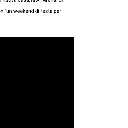
 nuova casa, la Ail Arena. Un
on "un weekend di festa per