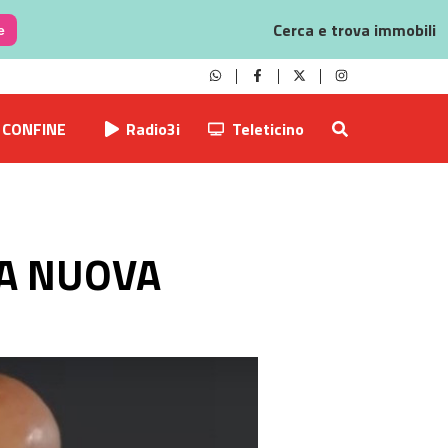
Cerca e trova immobili
e
CONFINE
Radio3i
Teleticino
LA NUOVA