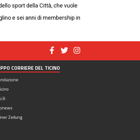
dello sport della Città, che vuole
aglino e sei anni di membership in
PPO CORRIERE DEL TICINO
ondazione
icino
o3i
nonews
iner Zeitung