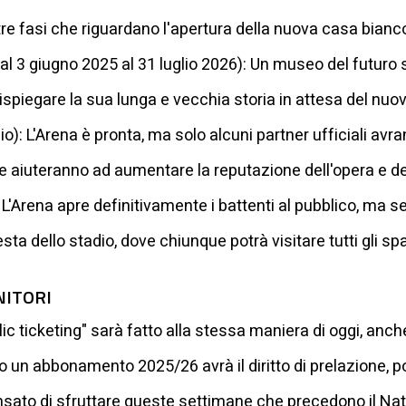
e tre fasi che riguardano l'apertura della nuova casa bian
l 3 giugno 2025 al 31 luglio 2026): Un museo del futuro s
ispiegare la sua lunga e vecchia storia in attesa del nuov
: L'Arena è pronta, ma solo alcuni partner ufficiali avran
che aiuteranno ad aumentare la reputazione dell'opera e d
'Arena apre definitivamente i battenti al pubblico, ma sen
sta dello stadio, dove chiunque potrà visitare tutti gli spa
NITORI
lic ticketing" sarà fatto alla stessa maniera di oggi, anch
o un abbonamento 2025/26 avrà il diritto di prelazione, po
sato di sfruttare queste settimane che precedono il Nat