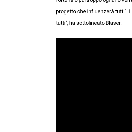
fortuna o purtroppo ognuno verrà
progetto che influenzerà tutti".
tutti", ha sottolineato Blaser.