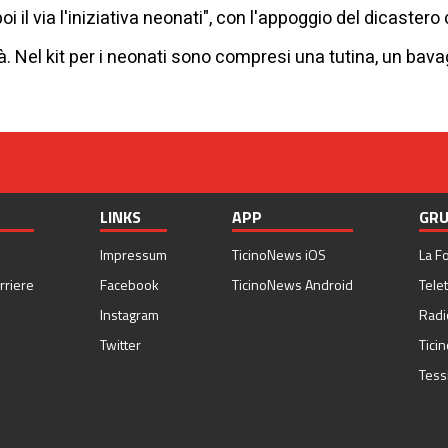
 il via l'iniziativa neonati", con l'appoggio del dicastero 
tà. Nel kit per i neonati sono compresi una tutina, un bav
LINKS
APP
GRU
Impressum
TicinoNews iOS
La F
rriere
Facebook
TicinoNews Android
Telet
Instagram
Radi
Twitter
Tici
Tess