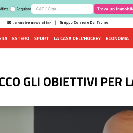
ffitta
Acquista
Trova un immobil
Gruppo Corriere Del Ticino
Le nostre newsletter
ERA
ESTERO
SPORT
LA CASA DELL'HOCKEY
ECONOMIA
CCO GLI OBIETTIVI PER 