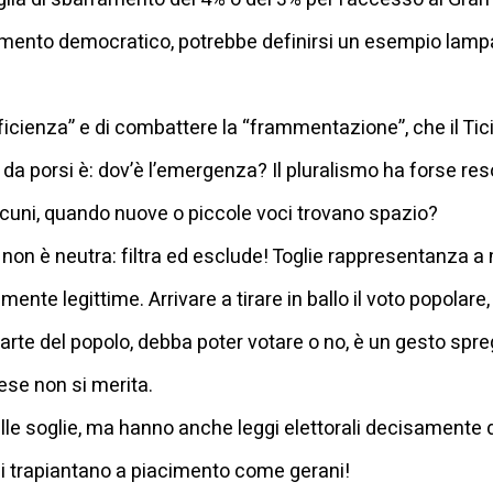
mento democratico, potrebbe definirsi un esempio lampa
fficienza” e di combattere la “frammentazione”, che il Tici
a porsi è: dov’è l’emergenza? Il pluralismo ha forse reso 
uni, quando nuove o piccole voci trovano spazio?
on è neutra: filtra ed esclude! Toglie rappresentanza a mig
ente legittime. Arrivare a tirare in ballo il voto popolar
arte del popolo, debba poter votare o no, è un gesto sp
nese non si merita.
lle soglie, ma hanno anche leggi elettorali decisamente d
si trapiantano a piacimento come gerani!