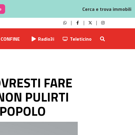
Cerca e trova immobili
e
CONFINE
Radio3i
Teleticino
OVRESTI FARE
 NON PULIRTI
 POPOLO