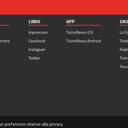
LINKS
APP
GRU
Impressum
TicinoNews iOS
La F
rriere
Facebook
TicinoNews Android
Telet
Instagram
Radi
Twitter
Tici
Tess
ue preferenze relative alla privacy