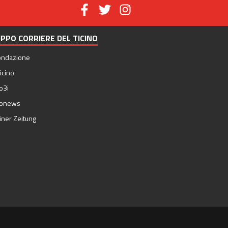
PPO CORRIERE DEL TICINO
ondazione
icino
o3i
nonews
iner Zeitung